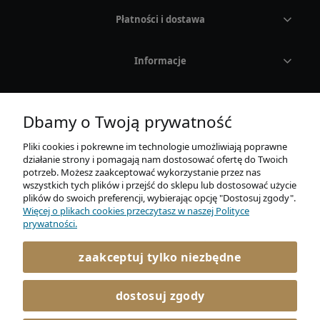
Płatności i dostawa
Rodzaj
Kolor
Informacje
CASIO
O nas
Dbamy o Twoją prywatność
MARKI
Pliki cookies i pokrewne im technologie umożliwiają poprawne
działanie strony i pomagają nam dostosować ofertę do Twoich
OKULARY PRZECIWSŁONECZNE
potrzeb. Możesz zaakceptować wykorzystanie przez nas
wszystkich tych plików i przejść do sklepu lub dostosować użycie
plików do swoich preferencji, wybierając opcję "Dostosuj zgody".
Adidas
Więcej o plikach cookies przeczytasz w naszej Polityce
AURUM Sp. z o. o.
prywatności.
Mickiewicza 21E / 4
Carrera
86-300 Grudziądz
zaakceptuj tylko niezbędne
722 045 366
Carrera Ducati
kontakt@elitaro.pl
dostosuj zgody
Fossil