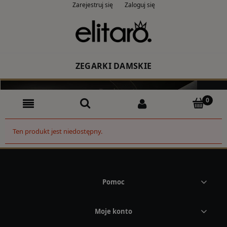
Zarejestruj się
Zaloguj się
ZEGARKI DAMSKIE
Producent
Rodzaj
Ten produkt jest niedostępny.
Kolor
CASIO
Pomoc
ZEGARKI MĘSKIE
Moje konto
Producent