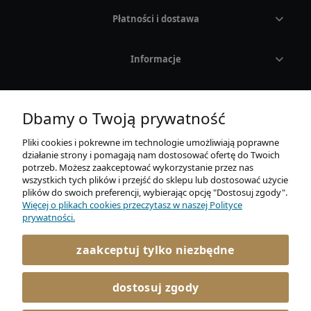
Płatności i dostawa
Rodzaj
Kolor
Informacje
CASIO
O nas
Dbamy o Twoją prywatność
MARKI
Pliki cookies i pokrewne im technologie umożliwiają poprawne
działanie strony i pomagają nam dostosować ofertę do Twoich
OKULARY PRZECIWSŁONECZNE
potrzeb. Możesz zaakceptować wykorzystanie przez nas
wszystkich tych plików i przejść do sklepu lub dostosować użycie
plików do swoich preferencji, wybierając opcję "Dostosuj zgody".
Adidas
Więcej o plikach cookies przeczytasz w naszej Polityce
AURUM Sp. z o. o.
prywatności.
Mickiewicza 21E / 4
Carrera
86-300 Grudziądz
zaakceptuj tylko niezbędne
722 045 366
Carrera Ducati
kontakt@elitaro.pl
dostosuj zgody
Fossil