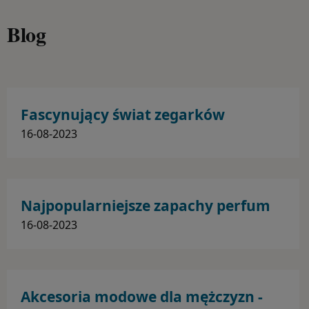
Paski i bransolety do zegarków
Blog
Fascynujący świat zegarków
automatycznych
16-08-2023
do koszyka
Najpopularniejsze zapachy perfum
Zegarek męski CASIO G-SHOCK GA-110CD-1A2ER
dla kobiet
16-08-2023
498,99 zł
Akcesoria modowe dla mężczyzn -