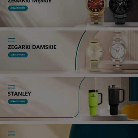
Rodzaj
Kolor
CASIO
MARKI
OKULARY PRZECIWSŁONECZNE
Adidas
Carrera
Carrera Ducati
Fossil