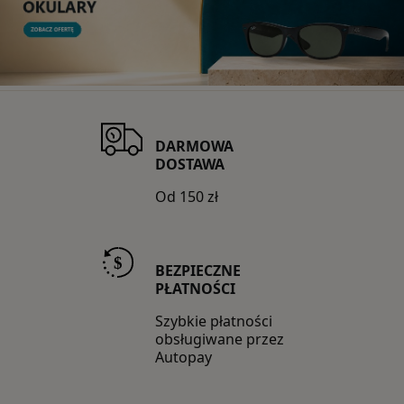
Guess
Guess by Marciano
Guess Factory
Hugo Boss
DARMOWA
Inne marki
DOSTAWA
Od 150 zł
Jimmy Choo
Oakley
BEZPIECZNE
Polaroid
PŁATNOŚCI
Ray-Ban
Szybkie płatności
obsługiwane przez
Autopay
STANLEY