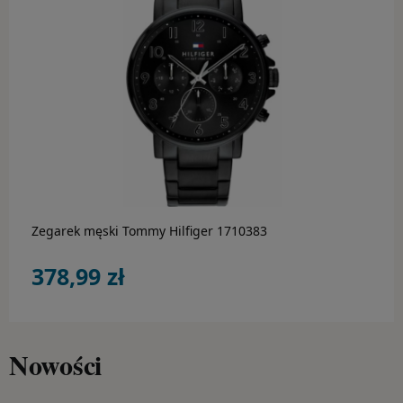
Hugo Boss
Inne marki
Lacoste
do koszyka
Luminox
Marc Malone
Michael Kors
Zegarek męski Tommy Hilfiger 1710383
Morellato
378,99 zł
Pandora
Perigaum
Nowości
Police