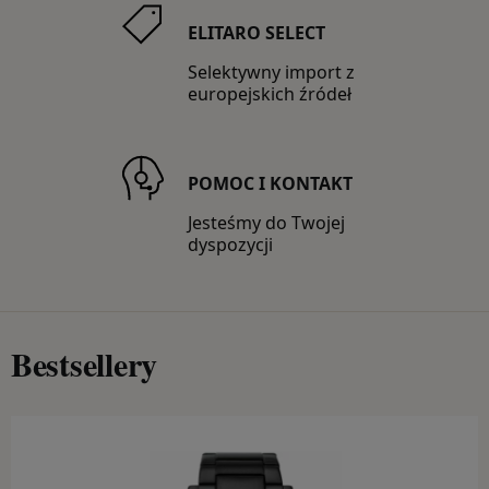
BIŻUTERIA
ELITARO SELECT
Ania Haie
Selektywny import z
europejskich źródeł
Bossart
Calvin Klein
POMOC I KONTAKT
Daniel Wellington
Jesteśmy do Twojej
dyspozycji
Diesel
Emporio Armani
Engelsrufer
Bestsellery
Esprit
Fossil
Guess