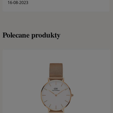
paski i portfele
16-08-2023
Polecane produkty