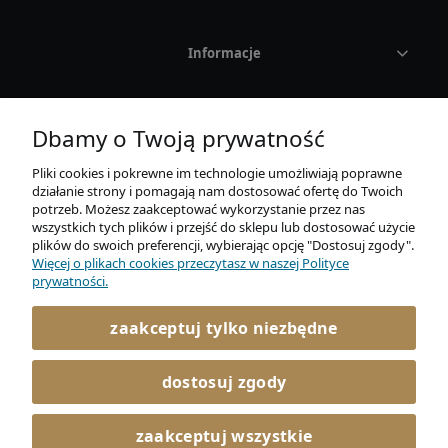
Informacje
O nas
Dbamy o Twoją prywatność
Pliki cookies i pokrewne im technologie umożliwiają poprawne
działanie strony i pomagają nam dostosować ofertę do Twoich
potrzeb. Możesz zaakceptować wykorzystanie przez nas
wszystkich tych plików i przejść do sklepu lub dostosować użycie
plików do swoich preferencji, wybierając opcję "Dostosuj zgody".
Więcej o plikach cookies przeczytasz w naszej Polityce
AURUM Sp. z o. o.
prywatności.
Mickiewicza 21E / 4
86-300 Grudziądz
zaakceptuj tylko niezbędne
722 045 366
kontakt@elitaro.pl
dostosuj zgody
facebook
zaakceptuj wszystkie
instagram