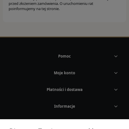
przed złożeniem zamówienia. O uruchomieniu rat
Rodzaj
poinformujemy na tej stronie.
Kolor
CASIO
MARKI
Pomoc
OKULARY PRZECIWSŁONECZNE
Moje konto
Adidas
Płatności i dostawa
Carrera
Informacje
Carrera Ducati
Fossil
O nas