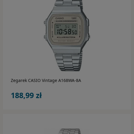
BIŻUTERIA
Ania Haie
Bossart
Calvin Klein
do koszyka
Daniel Wellington
Diesel
Emporio Armani
Zegarek CASIO Vintage A168WA-8A
188,99 zł
Engelsrufer
Esprit
Fossil
Guess