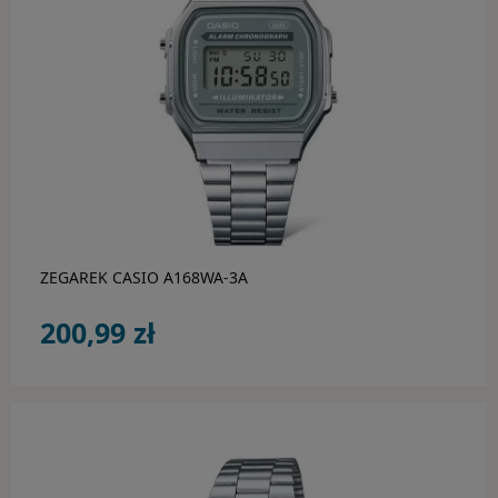
Guess
Guess by Marciano
Guess Factory
Hugo Boss
do koszyka
Inne marki
Jimmy Choo
ZEGAREK CASIO A168WA-3A
Oakley
200,99 zł
Polaroid
Ray-Ban
STANLEY