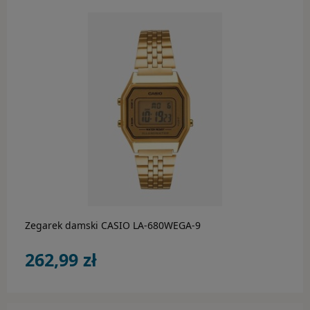
Paski i bransolety do zegarków
do koszyka
Zegarek damski CASIO LA-680WEGA-9
262,99 zł