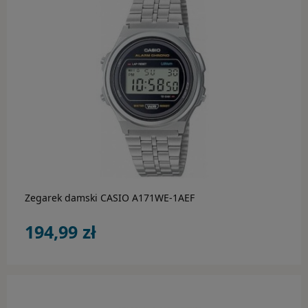
Hugo Boss
Inne marki
Lacoste
Luminox
do koszyka
Marc Malone
Michael Kors
Zegarek damski CASIO A171WE-1AEF
Morellato
194,99 zł
Pandora
Perigaum
Police