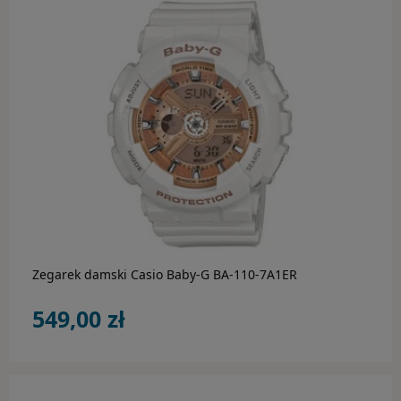
Rebel & Rose
Rothenschild
Save Brave
Tamaris
Thomas Sabo
do koszyka
Tommy Hilfiger
BESTSELLER
Zegarek damski Casio Baby-G BA-110-7A1ER
AKCESORIA
549,00 zł
Rotomaty
Budziki