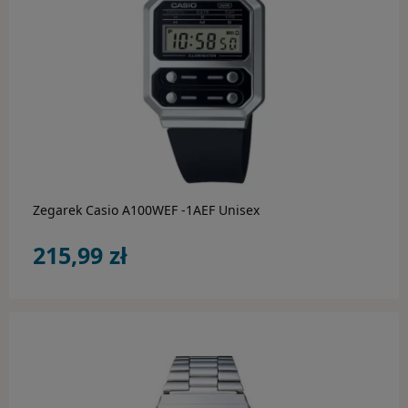
Rodzaj
Kolor
CASIO
do koszyka
MARKI
Zegarek Casio A100WEF -1AEF Unisex
OKULARY PRZECIWSŁONECZNE
215,99 zł
Adidas
Carrera
Carrera Ducati
Fossil