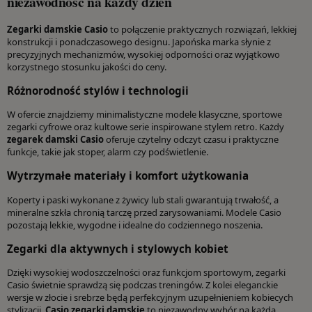
niezawodność na każdy dzień
Zegarki damskie Casio
to połączenie praktycznych rozwiązań, lekkiej
konstrukcji i ponadczasowego designu. Japońska marka słynie z
precyzyjnych mechanizmów, wysokiej odporności oraz wyjątkowo
korzystnego stosunku jakości do ceny.
Różnorodność stylów i technologii
W ofercie znajdziemy minimalistyczne modele klasyczne, sportowe
zegarki cyfrowe oraz kultowe serie inspirowane stylem retro. Każdy
zegarek damski Casio
oferuje czytelny odczyt czasu i praktyczne
funkcje, takie jak stoper, alarm czy podświetlenie.
Wytrzymałe materiały i komfort użytkowania
Koperty i paski wykonane z żywicy lub stali gwarantują trwałość, a
mineralne szkła chronią tarczę przed zarysowaniami. Modele Casio
pozostają lekkie, wygodne i idealne do codziennego noszenia.
Zegarki dla aktywnych i stylowych kobiet
Dzięki wysokiej wodoszczelności oraz funkcjom sportowym, zegarki
Casio świetnie sprawdzą się podczas treningów. Z kolei eleganckie
wersje w złocie i srebrze będą perfekcyjnym uzupełnieniem kobiecych
stylizacji.
Casio zegarki damskie
to niezawodny wybór na każdą