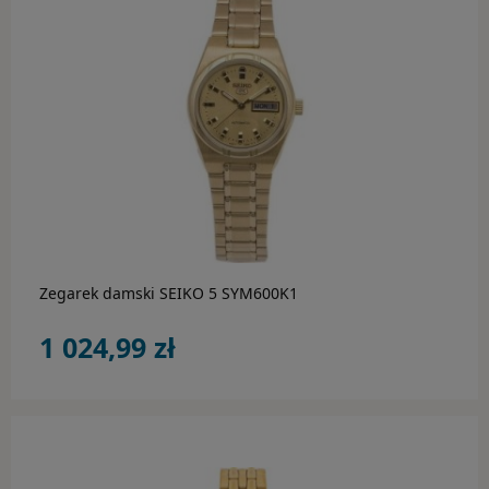
BIŻUTERIA
Ania Haie
Bossart
Calvin Klein
do koszyka
Daniel Wellington
Diesel
Emporio Armani
Zegarek damski SEIKO 5 SYM600K1
1 024,99 zł
Engelsrufer
Esprit
Fossil
Guess