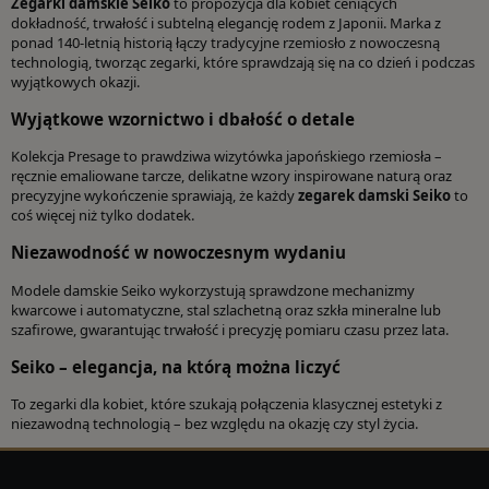
Zegarki damskie Seiko
to propozycja dla kobiet ceniących
dokładność, trwałość i subtelną elegancję rodem z Japonii. Marka z
ponad 140-letnią historią łączy tradycyjne rzemiosło z nowoczesną
technologią, tworząc zegarki, które sprawdzają się na co dzień i podczas
wyjątkowych okazji.
Wyjątkowe wzornictwo i dbałość o detale
Kolekcja Presage to prawdziwa wizytówka japońskiego rzemiosła –
ręcznie emaliowane tarcze, delikatne wzory inspirowane naturą oraz
precyzyjne wykończenie sprawiają, że każdy
zegarek damski Seiko
to
coś więcej niż tylko dodatek.
Niezawodność w nowoczesnym wydaniu
Modele damskie Seiko wykorzystują sprawdzone mechanizmy
kwarcowe i automatyczne, stal szlachetną oraz szkła mineralne lub
szafirowe, gwarantując trwałość i precyzję pomiaru czasu przez lata.
Seiko – elegancja, na którą można liczyć
To zegarki dla kobiet, które szukają połączenia klasycznej estetyki z
niezawodną technologią – bez względu na okazję czy styl życia.