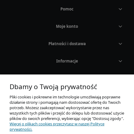
Pomoc
Moje konto
Płatności i dostawa
Informacje
O nas
Dbamy o Twoją prywatność
Pliki cookies i pokrewne im technologie umożliwiają poprawne
działanie strony i pomagają nam dostosować ofertę do Twoich
potrzeb. Możesz zaakceptować wykorzystanie przez nas
wszystkich tych plików i przejść do sklepu lub dostosować użycie
plików do swoich preferencji, wybierając opcję "Dostosuj zgody".
Więcej o plikach cookies przeczytasz w naszej Polityce
AURUM Sp. z o. o.
prywatności.
Mickiewicza 21E / 4