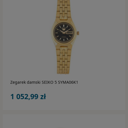
Hugo Boss
Inne marki
Lacoste
Luminox
do koszyka
Marc Malone
Michael Kors
Zegarek damski SEIKO 5 SYMA06K1
Morellato
1 052,99 zł
Pandora
Perigaum
Police