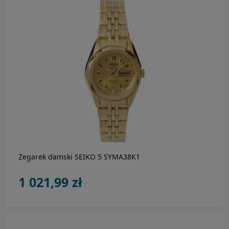
Rebel & Rose
Rothenschild
Save Brave
Tamaris
Thomas Sabo
do koszyka
Tommy Hilfiger
BESTSELLER
Zegarek damski SEIKO 5 SYMA38K1
AKCESORIA
1 021,99 zł
Rotomaty
Budziki