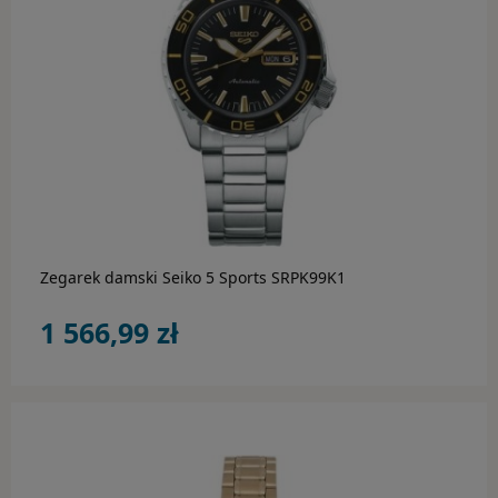
Guess
Guess by Marciano
Guess Factory
Hugo Boss
do koszyka
Inne marki
Jimmy Choo
Zegarek damski Seiko 5 Sports SRPK99K1
Oakley
1 566,99 zł
Polaroid
Ray-Ban
STANLEY