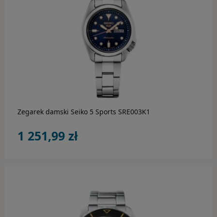
Rodzaj
Kolor
CASIO
do koszyka
MARKI
Zegarek damski Seiko 5 Sports SRE003K1
OKULARY PRZECIWSŁONECZNE
1 251,99 zł
Adidas
Carrera
Carrera Ducati
Fossil