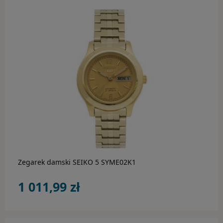
Paski i bransolety do zegarków
do koszyka
Zegarek damski SEIKO 5 SYME02K1
1 011,99 zł