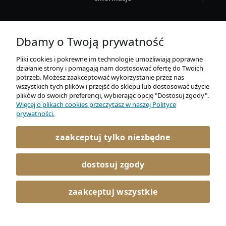
O nas
Dbamy o Twoją prywatność
Pliki cookies i pokrewne im technologie umożliwiają poprawne
działanie strony i pomagają nam dostosować ofertę do Twoich
potrzeb. Możesz zaakceptować wykorzystanie przez nas
wszystkich tych plików i przejść do sklepu lub dostosować użycie
plików do swoich preferencji, wybierając opcję "Dostosuj zgody".
Więcej o plikach cookies przeczytasz w naszej Polityce
AURUM Sp. z o. o.
prywatności.
Mickiewicza 21E / 4
86-300 Grudziądz
zaakceptuj tylko niezbędne
722 045 366
kontakt@elitaro.pl
dostosuj zgody
facebook
zaakceptuj wszystkie
instagram