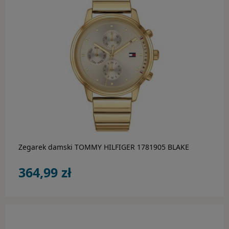
Hugo Boss
Inne marki
Lacoste
Luminox
do koszyka
Marc Malone
Michael Kors
Zegarek damski TOMMY HILFIGER 1781905 BLAKE
Morellato
364,99 zł
Pandora
Perigaum
Police