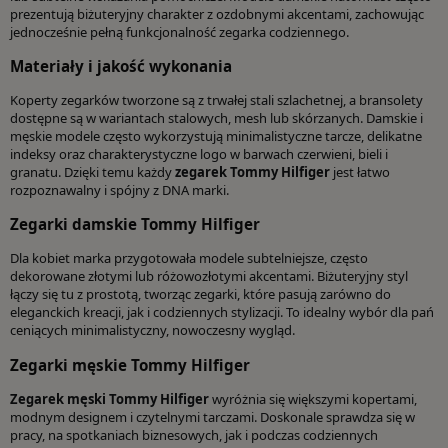
prezentują biżuteryjny charakter z ozdobnymi akcentami, zachowując
jednocześnie pełną funkcjonalność zegarka codziennego.
Materiały i jakość wykonania
Koperty zegarków tworzone są z trwałej stali szlachetnej, a bransolety
dostępne są w wariantach stalowych, mesh lub skórzanych. Damskie i
męskie modele często wykorzystują minimalistyczne tarcze, delikatne
indeksy oraz charakterystyczne logo w barwach czerwieni, bieli i
granatu. Dzięki temu każdy
zegarek Tommy Hilfiger
jest łatwo
rozpoznawalny i spójny z DNA marki.
Zegarki damskie Tommy Hilfiger
Dla kobiet marka przygotowała modele subtelniejsze, często
dekorowane złotymi lub różowozłotymi akcentami. Biżuteryjny styl
łączy się tu z prostotą, tworząc zegarki, które pasują zarówno do
eleganckich kreacji, jak i codziennych stylizacji. To idealny wybór dla pań
ceniących minimalistyczny, nowoczesny wygląd.
Zegarki męskie Tommy Hilfiger
Zegarek męski Tommy Hilfiger
wyróżnia się większymi kopertami,
modnym designem i czytelnymi tarczami. Doskonale sprawdza się w
pracy, na spotkaniach biznesowych, jak i podczas codziennych