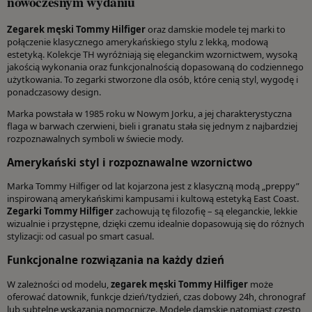
nowoczesnym wydaniu
Zegarek męski Tommy Hilfiger
oraz damskie modele tej marki to
połączenie klasycznego amerykańskiego stylu z lekką, modową
estetyką. Kolekcje TH wyróżniają się eleganckim wzornictwem, wysoką
jakością wykonania oraz funkcjonalnością dopasowaną do codziennego
użytkowania. To zegarki stworzone dla osób, które cenią styl, wygodę i
ponadczasowy design.
Marka powstała w 1985 roku w Nowym Jorku, a jej charakterystyczna
flaga w barwach czerwieni, bieli i granatu stała się jednym z najbardziej
rozpoznawalnych symboli w świecie mody.
Amerykański styl i rozpoznawalne wzornictwo
Marka Tommy Hilfiger od lat kojarzona jest z klasyczną modą „preppy”
inspirowaną amerykańskimi kampusami i kultową estetyką East Coast.
Zegarki Tommy Hilfiger
zachowują tę filozofię – są eleganckie, lekkie
wizualnie i przystępne, dzięki czemu idealnie dopasowują się do różnych
stylizacji: od casual po smart casual.
Funkcjonalne rozwiązania na każdy dzień
W zależności od modelu,
zegarek męski Tommy Hilfiger
może
oferować datownik, funkcje dzień/tydzień, czas dobowy 24h, chronograf
lub subtelne wskazania pomocnicze. Modele damskie natomiast często