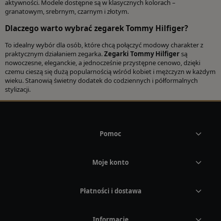
aktywności. Modele dostępne są w klasycznych kolorach –
granatowym, srebrnym, czarnym i złotym.
Dlaczego warto wybrać zegarek Tommy Hilfiger?
To idealny wybór dla osób, które chcą połączyć modowy charakter z
praktycznym działaniem zegarka.
Zegarki Tommy Hilfiger
są
nowoczesne, eleganckie, a jednocześnie przystępne cenowo, dzięki
czemu cieszą się dużą popularnością wśród kobiet i mężczyzn w każdym
wieku. Stanowią świetny dodatek do codziennych i półformalnych
stylizacji.
Pomoc
Moje konto
Płatności i dostawa
Informacje