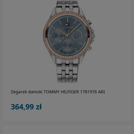
Rebel & Rose
Rothenschild
Save Brave
Tamaris
Thomas Sabo
do koszyka
Tommy Hilfiger
BESTSELLER
Zegarek damski TOMMY HILFIGER 1781976 ARI
AKCESORIA
364,99 zł
Rotomaty
Budziki