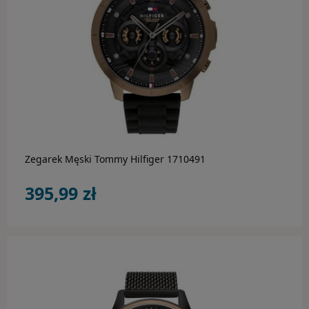
Rodzaj
Kolor
CASIO
do koszyka
MARKI
Zegarek Męski Tommy Hilfiger 1710491
OKULARY PRZECIWSŁONECZNE
395,99 zł
Adidas
Carrera
Carrera Ducati
Fossil