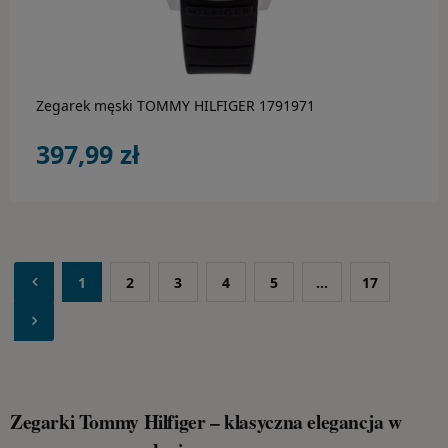
do koszyka
Zegarek męski TOMMY HILFIGER 1791971
397,99 zł
1
2
3
4
5
...
17
Zegarki Tommy Hilfiger – klasyczna elegancja w