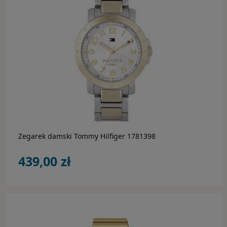
BIŻUTERIA
Ania Haie
Bossart
Calvin Klein
do koszyka
Daniel Wellington
Diesel
Emporio Armani
Zegarek damski Tommy Hilfiger 1781398
439,00 zł
Engelsrufer
Esprit
Fossil
Guess