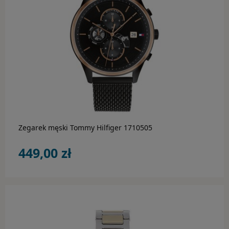
Guess
Guess by Marciano
Guess Factory
Hugo Boss
do koszyka
Inne marki
Jimmy Choo
Zegarek męski Tommy Hilfiger 1710505
Oakley
449,00 zł
Polaroid
Ray-Ban
STANLEY