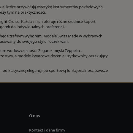
szkła, które przywołują estetykę instrumentów pokładowych.
 przy tym na praktyczności.
ight Cruise. Każda z nich oferuje różne średnice kopert,
egarek do indywidualnych preferencji.
elin będą trafnym wyborem. Modele Swiss Made w wybranych
opasowany do swojego stylu i oczekiwań.
iom wodoszczelności. Zegarek męski Zeppelin z
zostwa, a modele kwarcowe docenią użytkownicy oczekujący
 – od klasycznej elegancji po sportową funkcjonalność, zawsze
O nas
Kontakt i dane firmy