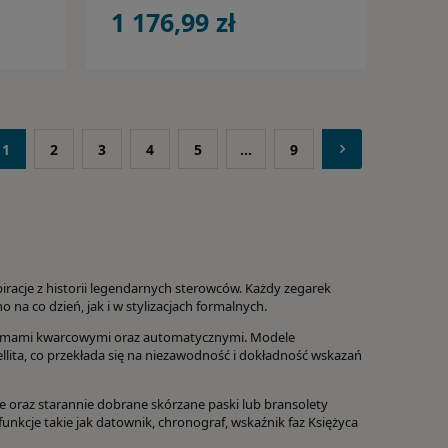
1 176,99 zł
1
2
3
4
5
...
9
racje z historii legendarnych sterowców. Każdy zegarek
o na co dzień, jak i w stylizacjach formalnych.
anizmami kwarcowymi oraz automatycznymi. Modele
llita, co przekłada się na niezawodność i dokładność wskazań
ne oraz starannie dobrane skórzane paski lub bransolety
unkcje takie jak datownik, chronograf, wskaźnik faz Księżyca