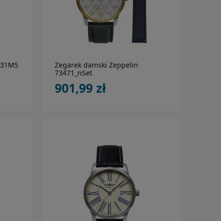
do koszyka
131M5
Zegarek damski Zeppelin
73471_nSet
901,99 zł