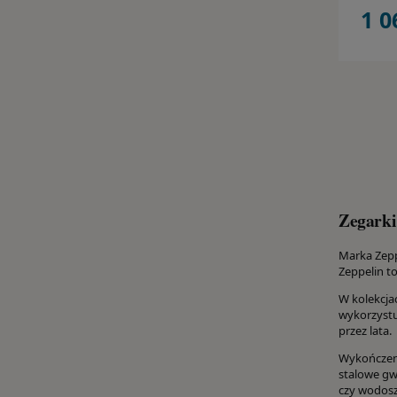
1 0
Zegarki
Marka Zepp
Zeppelin to
W kolekcja
wykorzystu
przez lata.
Wykończeni
stalowe gw
czy wodosz