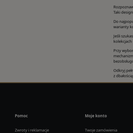
Rozpoznawa
Taki design
Do najpopul
warianty k
Jeśli szuk
kolekcjach
Przy wybor
mechanizme
bezobsługo
Odkryj pełn
z dbałością
Pomoc
Moje konto
Zwroty i reklamacje
Twoje zamówienia