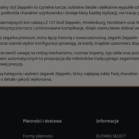
lny styl Zeppelin to czytelne tarcze, subtelne detale i delikatnie wypukłe 
 podkreśla charakter użytkownika i dodaje klasy każdej stylizacji, nie tracąc
arniejszych linii należą LZ 127 Graf Zeppelin, Hindenburg, Nordstern oraz N
olorystyczne tarcz i zróżnicowane komplikacje, dzięki czemu łatwo dobrać z
asz zegarka premium, który łączy historię z nowoczesnością, zegarki Zepp
 oraz szeroki wybór konfiguracji sprawiają, że każdy znajdzie czasomierz d
ze zwróć uwagę na rodzaj mechanizmu, rozmiar koperty, typ szkła oraz poz
m automatycznym to propozycja dla miłośników tradycyjnego zegarmistr
wej precyzji.
ą kategorię i wybierz zegarek Zeppelin, który najlepiej odda Twój charakter
 o detale i jakość wykonania.
Płatności i dostawa
Informacje
Formy płatności
ELITARO SELECT