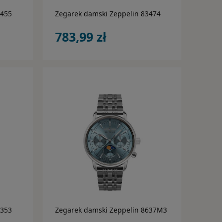
3455
Zegarek damski Zeppelin 83474
783,99 zł
do koszyka
6353
Zegarek damski Zeppelin 8637M3