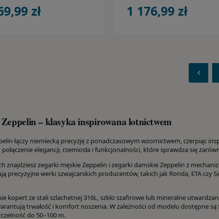
69,99 zł
1 176,99 zł
 Zeppelin – klasyka inspirowana lotnictwem
elin łączy niemiecką precyzję z ponadczasowym wzornictwem, czerpiąc inspi
 połączenie elegancji, rzemiosła i funkcjonalności, które sprawdza się zarówn
ch znajdziesz zegarki męskie Zeppelin i zegarki damskie Zeppelin z mech
ją precyzyjne werki szwajcarskich producentów, takich jak Ronda, ETA czy Se
e kopert ze stali szlachetnej 316L, szkło szafirowe lub mineralne utwardza
arantują trwałość i komfort noszenia. W zależności od modelu dostępne są f
czelność do 50–100 m.