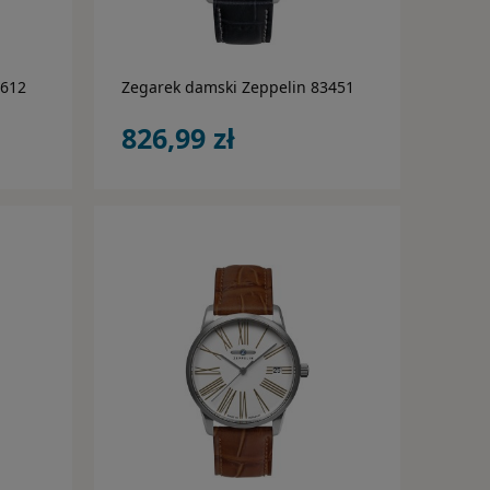
do koszyka
4612
Zegarek damski Zeppelin 83451
826,99 zł
do koszyka