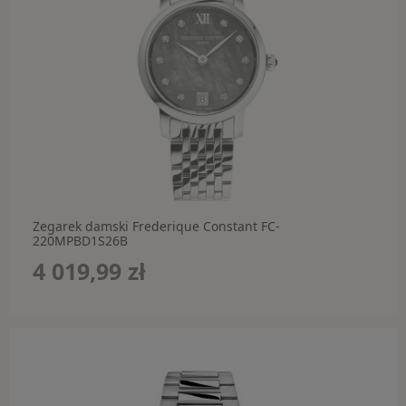
Guess
Guess by Marciano
Guess Factory
Hugo Boss
Inne marki
Jimmy Choo
Zegarek damski Frederique Constant FC-
Oakley
220MPBD1S26B
4 019,99 zł
Polaroid
Ray-Ban
STANLEY