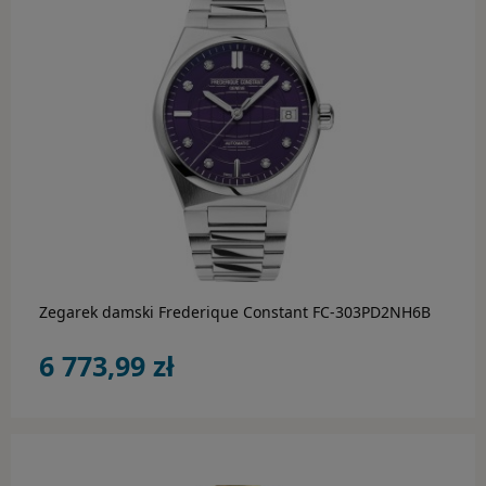
Hugo Boss
Inne marki
Lacoste
Luminox
do koszyka
Marc Malone
Michael Kors
Zegarek damski Frederique Constant FC-303PD2NH6B
Morellato
6 773,99 zł
Pandora
Perigaum
Police