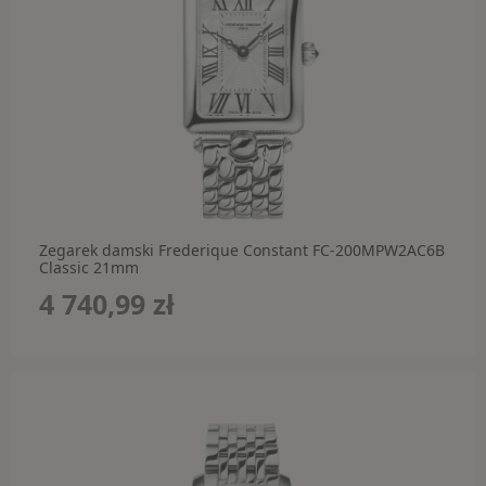
Rodzaj
Kolor
CASIO
MARKI
Zegarek damski Frederique Constant FC-200MPW2AC6B
OKULARY PRZECIWSŁONECZNE
Classic 21mm
4 740,99 zł
Adidas
Carrera
Carrera Ducati
Fossil