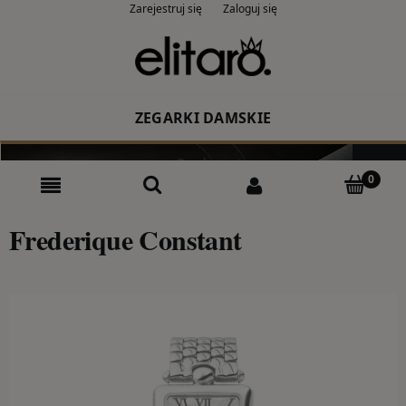
Zarejestruj się
Zaloguj się
ZEGARKI DAMSKIE
Producent
Rodzaj
Frederique Constant
Kolor
CASIO
ZEGARKI MĘSKIE
Producent