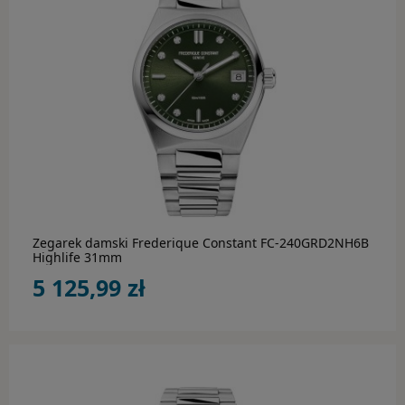
BIŻUTERIA
Ania Haie
Bossart
Calvin Klein
do koszyka
Daniel Wellington
Diesel
Emporio Armani
Zegarek damski Frederique Constant FC-240GRD2NH6B
Highlife 31mm
5 125,99 zł
Engelsrufer
Esprit
Fossil
Guess