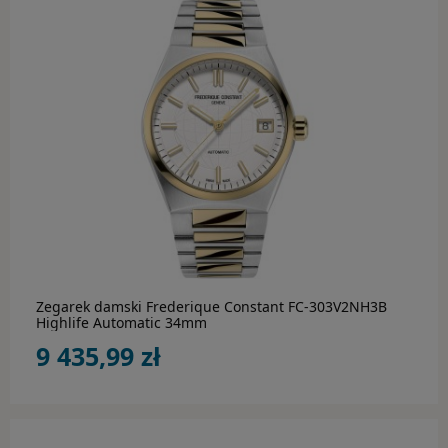
Rebel & Rose
Rothenschild
Save Brave
Tamaris
Thomas Sabo
do koszyka
Tommy Hilfiger
BESTSELLER
Zegarek damski Frederique Constant FC-303V2NH3B
Highlife Automatic 34mm
AKCESORIA
9 435,99 zł
Rotomaty
Budziki