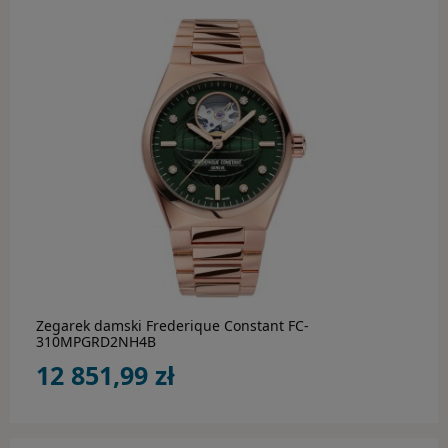
Paski i bransolety do zegarków
do koszyka
Zegarek damski Frederique Constant FC-
310MPGRD2NH4B
12 851,99 zł