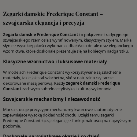
Zegarki damskie Frederique Constant –
szwajcarska elegancja i precyzja
Zegarki damskie Frederique Constant
to połączenie tradycyjnego
szwajcarskiego rzemiosła z wyrafinowanym, klasycznym stylem. Marka
słynie z wysokiej jakości wykonania, dbałości o detale oraz eleganckiego
wzornictwa, które doskonale prezentuje się na kobiecym nadgarstku.
Klasyczne wzornictwo i luksusowe materiały
W modelach Frederique Constant wykorzystywane są szlachetne
materiały, takie jak stal szlachetna, skóra naturalna czy tarcze
dekorowane masą perłową. Każdy
zegarek damski Frederique
Constant
zachwyca subtelną stylistyką i kulturą wykonania.
Szwajcarskie mechanizmy i niezawodność
Marka stosuje precyzyjne mechanizmy kwarcowe i automatyczne,
zapewniające wysoką dokładność chodu. Dzięki temu zegarki
Frederique Constant łączą elegancję z funkcjonalnością na najwyższym
poziomie.
Doskonałe na wyjątkowe okazje i co dzień