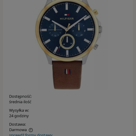
Rodzaj
Kolor
CASIO
MARKI
OKULARY PRZECIWSŁONECZNE
Adidas
Dostępność:
Carrera
średnia ilość
Wysyłka w:
Carrera Ducati
24 godziny
Dostawa:
Fossil
Darmowa
sprawdź formy dostawy
Cena nie zawiera ewentualnych kosztów płatności