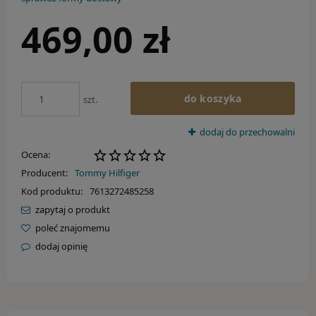
Guess
469,00 zł
Guess by Marciano
Guess Factory
Hugo Boss
do koszyka
szt.
Inne marki
dodaj do przechowalni
Ocena:
Jimmy Choo
Producent:
Tommy Hilfiger
Oakley
Kod produktu:
7613272485258
zapytaj o produkt
Polaroid
poleć znajomemu
dodaj opinię
Ray-Ban
STANLEY