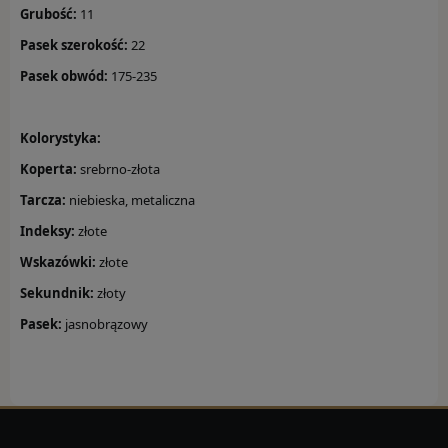
Grubość:
11
Rebel & Rose
Pasek szerokość:
22
Rothenschild
Pasek obwód:
175-235
Save Brave
K
olorystyka:
Tamaris
Koperta:
srebrno-złota
Thomas Sabo
Tarcza:
niebieska, metaliczna
Indeksy:
złote
Tommy Hilfiger
Wskazówki:
złote
BESTSELLER
Sekundnik:
złoty
Pasek:
jasnobrązowy
AKCESORIA
Rotomaty
Budziki