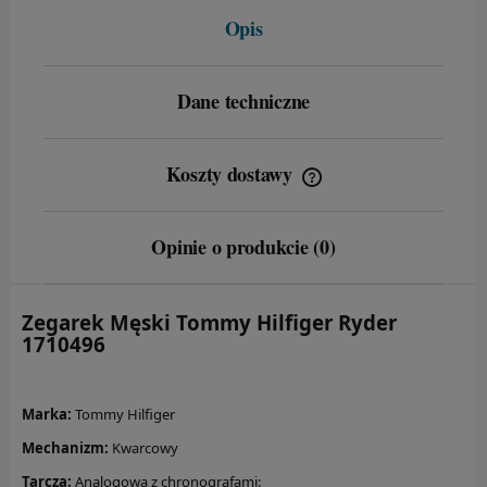
BIŻUTERIA
Opis
Ania Haie
Dane techniczne
Bossart
Calvin Klein
Koszty dostawy
Cena nie zawiera ewentualnych kosztów płatności
Daniel Wellington
Opinie o produkcie (0)
Diesel
Emporio Armani
Zegarek Męski Tommy Hilfiger Ryder
Engelsrufer
1710496
Esprit
Marka:
Tommy Hilfiger
Fossil
Mechanizm:
Kwarcowy
Guess
Tarcza:
Analogowa z chronografami: