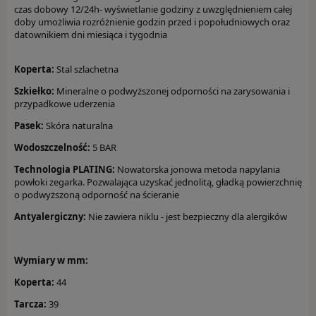
czas dobowy 12/24h- w
yświetlanie godziny z uwzględnieniem całej
doby umożliwia rozróżnienie godzin przed i popołudniowych oraz
Hugo Boss
datownikiem dni miesiąca i tygodnia
Inne marki
Koperta:
Stal szlachetna
Lacoste
Szkiełko:
Mineralne o podwyższonej odporności na zarysowania i
przypadkowe uderzenia
Luminox
Pasek:
Skóra naturalna
Marc Malone
Wodoszczelność:
5 BAR
Technologia PLATING:
Nowatorska jonowa metoda napylania
Michael Kors
powłoki zegarka. Pozwalająca uzyskać jednolitą, gładką powierzchnię
o podwyższoną odporność na ścieranie
Morellato
Antyalergiczny:
Nie zawiera niklu - jest bezpieczny dla alergików
Pandora
Wymiary w mm
:
Perigaum
Koperta:
44
Police
Tarcza:
39