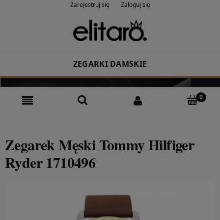
Zarejestruj się
Zaloguj się
ZEGARKI DAMSKIE
Producent
Rodzaj
Kolor
Zegarek Męski Tommy Hilfiger
Ryder 1710496
CASIO
ZEGARKI MĘSKIE
Producent