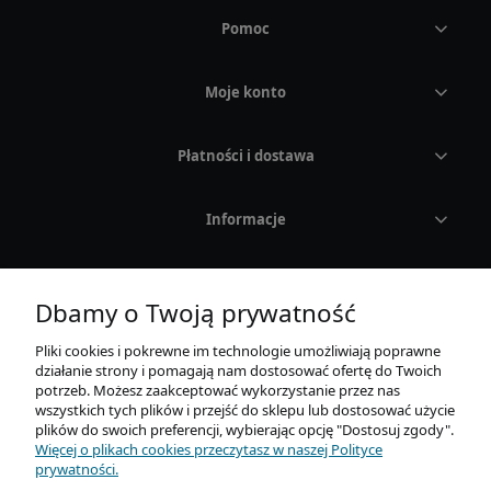
Paski i bransolety do zegarków
Pomoc
Moje konto
Płatności i dostawa
Informacje
O nas
Dbamy o Twoją prywatność
Pliki cookies i pokrewne im technologie umożliwiają poprawne
działanie strony i pomagają nam dostosować ofertę do Twoich
potrzeb. Możesz zaakceptować wykorzystanie przez nas
wszystkich tych plików i przejść do sklepu lub dostosować użycie
plików do swoich preferencji, wybierając opcję "Dostosuj zgody".
Więcej o plikach cookies przeczytasz w naszej Polityce
AURUM Sp. z o. o.
prywatności.
Mickiewicza 21E / 4