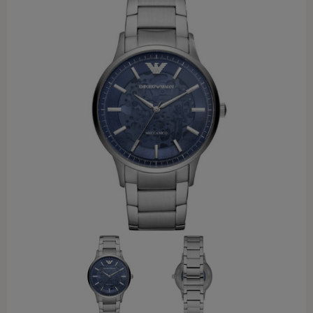
Rodzaj
Kolor
CASIO
MARKI
OKULARY PRZECIWSŁONECZNE
Adidas
Carrera
Carrera Ducati
Fossil