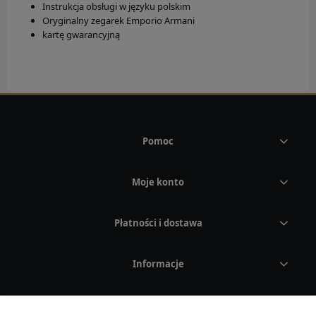
Instrukcja obsługi w języku polskim
Rebel & Rose
Oryginalny zegarek Emporio Armani
kartę gwarancyjną
Rothenschild
Save Brave
Tamaris
Thomas Sabo
Pomoc
Tommy Hilfiger
Moje konto
BESTSELLER
Płatności i dostawa
AKCESORIA
Informacje
Rotomaty
Budziki
O nas