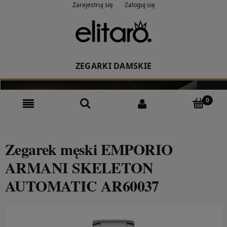
Zarejestruj się
Zaloguj się
ZEGARKI DAMSKIE
Producent
Rodzaj
Kolor
Zegarek męski EMPORIO
ARMANI SKELETON
CASIO
AUTOMATIC AR60037
ZEGARKI MĘSKIE
Producent