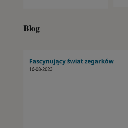
Blog
Fascynujący świat zegarków
automatycznych
16-08-2023
do koszyka
Zegarek męski CASIO G-SHOCK GA-
110CD-1A2ER
498,99 zł