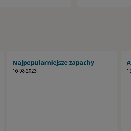
Najpopularniejsze zapachy
A
perfum dla kobiet
m
16-08-2023
1