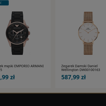
ć
do koszyka
do koszyka
ek męski EMPORIO ARMANI
Zegarek Damski Daniel
05
Wellington DW00100163
,99 zł
587,99 zł