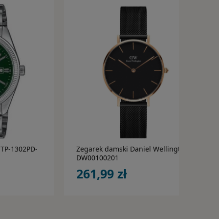
ka
do koszyka
MTP-1302PD-
Zegarek damski Daniel Wellington
DW00100201
261,99 zł