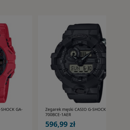
ka
do koszyka
G-SHOCK GA-
Zegarek męski CASIO G-SHOCK GA-
700BCE-1AER
596,99 zł