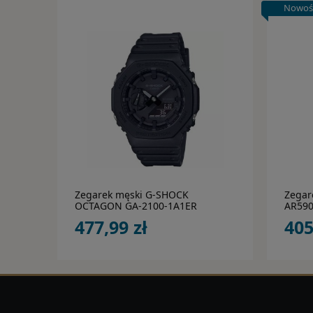
Nowoś
do koszyka
Zegarek męski G-SHOCK
Zegar
OCTAGON GA-2100-1A1ER
AR59
477,99 zł
405