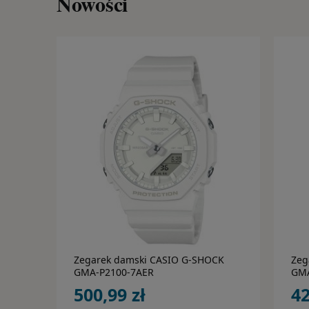
Nowości
do koszyka
Zegarek męski EMPORIO ARMANI
do koszyka
AR5905
405,99 zł
Zegarek damski CASIO G-SHOCK
Zeg
GMA-P2100-7AER
GMA
500,99 zł
42