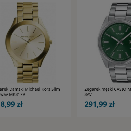
do koszyka
do koszy
arek Damski Michael Kors Slim
Zegarek męski CASIO 
way MK3179
3AV
8,99 zł
291,99 zł