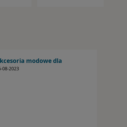
kcesoria modowe dla
ężczyzn - paski i portfele
6-08-2023