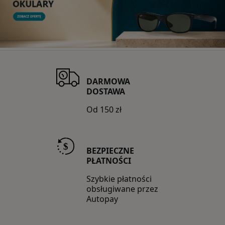
Guess
Guess by Marciano
Guess Factory
Hugo Boss
DARMOWA
Inne marki
DOSTAWA
Od 150 zł
Jimmy Choo
Oakley
BEZPIECZNE
Polaroid
PŁATNOŚCI
Ray-Ban
Szybkie płatności
obsługiwane przez
Autopay
STANLEY