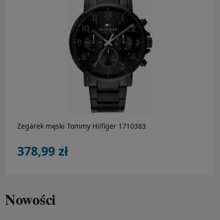
Hugo Boss
Inne marki
Lacoste
do koszyka
Luminox
Marc Malone
Michael Kors
Zegarek męski Tommy Hilfiger 1710383
Morellato
378,99 zł
Pandora
Perigaum
Nowości
Police