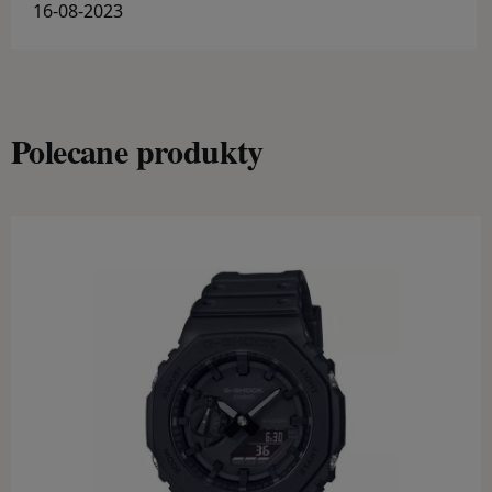
paski i portfele
16-08-2023
Polecane produkty