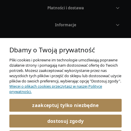
Płatności i dostawa
Rodzaj
Kolor
Informacje
CASIO
O nas
Dbamy o Twoją prywatność
MARKI
Pliki cookies i pokrewne im technologie umożliwiają poprawne
działanie strony i pomagają nam dostosować ofertę do Twoich
OKULARY PRZECIWSŁONECZNE
potrzeb. Możesz zaakceptować wykorzystanie przez nas
wszystkich tych plików i przejść do sklepu lub dostosować użycie
plików do swoich preferencji, wybierając opcję "Dostosuj zgody".
Adidas
Więcej o plikach cookies przeczytasz w naszej Polityce
AURUM Sp. z o. o.
prywatności.
Mickiewicza 21E / 4
Carrera
86-300 Grudziądz
zaakceptuj tylko niezbędne
722 045 366
Carrera Ducati
kontakt@elitaro.pl
dostosuj zgody
Fossil