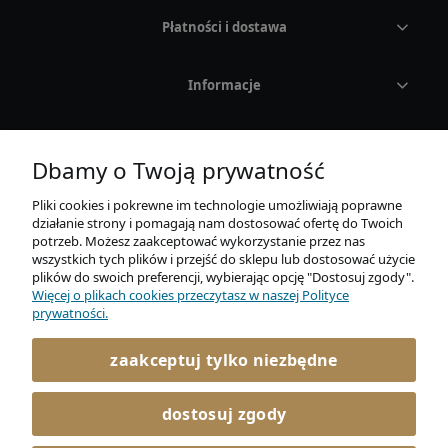
Płatności i dostawa
Rodzaj
Kolor
Informacje
CASIO
O nas
Dbamy o Twoją prywatność
MARKI
Pliki cookies i pokrewne im technologie umożliwiają poprawne
działanie strony i pomagają nam dostosować ofertę do Twoich
OKULARY PRZECIWSŁONECZNE
potrzeb. Możesz zaakceptować wykorzystanie przez nas
wszystkich tych plików i przejść do sklepu lub dostosować użycie
plików do swoich preferencji, wybierając opcję "Dostosuj zgody".
Adidas
Więcej o plikach cookies przeczytasz w naszej Polityce
AURUM Sp. z o. o.
prywatności.
Mickiewicza 21E / 4
Carrera
86-300 Grudziądz
zaakceptuj tylko niezbędne
722 045 366
Carrera Ducati
kontakt@elitaro.pl
dostosuj zgody
Fossil