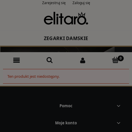
Zarejestruj się
Zaloguj się
ZEGARKI DAMSKIE
Producent
Rodzaj
Ten produkt jest niedostępny.
Kolor
CASIO
Pomoc
ZEGARKI MĘSKIE
Moje konto
Producent